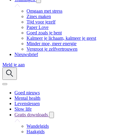
Omgaan met stress
Zines maken
Tijd voor jezelf
Paper Love
Goed zoals je bent
Kalmeer je lichaam, kalmeer je geest
Minder moe, meer energie
Vergroot je zelfvertrouwen
Nieuwsbrief
Meld je aan
Goed nieuws
Mental health
Levenslessen
Slow life
Gratis downloads
Wandelgids
Haakgids