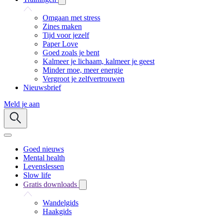
Omgaan met stress
Zines maken
Tijd voor jezelf
Paper Love
Goed zoals je bent
Kalmeer je lichaam, kalmeer je geest
Minder moe, meer energie
Vergroot je zelfvertrouwen
Nieuwsbrief
Meld je aan
Goed nieuws
Mental health
Levenslessen
Slow life
Gratis downloads
Wandelgids
Haakgids