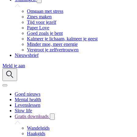
Omgaan met stress
Zines maken
Tijd voor jezelf
Paper Love
Goed zoals je bent
Kalmeer je lichaam, kalmeer je geest
Minder moe, meer energie
Vergroot je zelfvertrouwen
Nieuwsbrief
Meld je aan
Goed nieuws
Mental health
Levenslessen
Slow life
Gratis downloads
Wandelgids
Haakgids