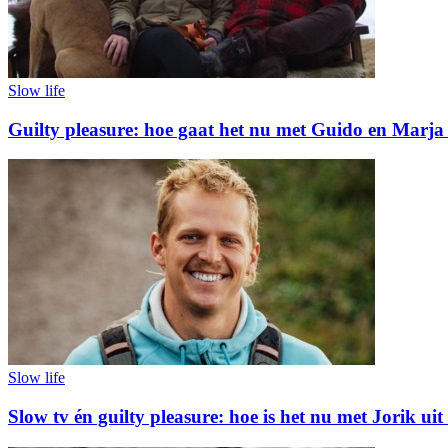
Slow life
Guilty pleasure: hoe gaat het nu met Guido en Marja 
Slow life
Slow tv én guilty pleasure: hoe is het nu met Jorik ui