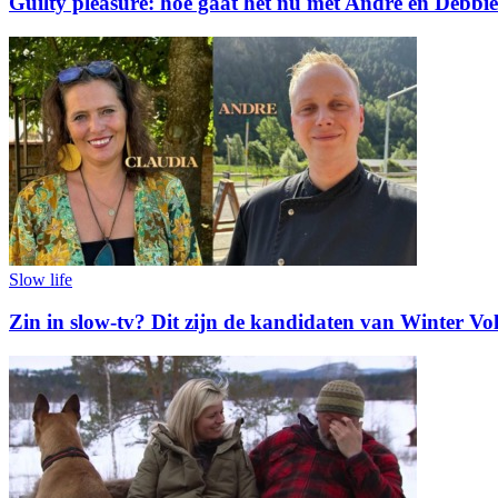
Guilty pleasure: hoe gaat het nu met André en Debbie
Slow life
Zin in slow-tv? Dit zijn de kandidaten van Winter Vo