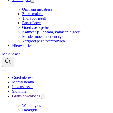
Omgaan met stress
Zines maken
Tijd voor jezelf
Paper Love
Goed zoals je bent
Kalmeer je lichaam, kalmeer je geest
Minder moe, meer energie
Vergroot je zelfvertrouwen
Nieuwsbrief
Meld je aan
Goed nieuws
Mental health
Levenslessen
Slow life
Gratis downloads
Wandelgids
Haakgids