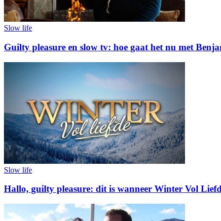
Slow life
Guilty pleasure en slow tv: hoe gaat het nu met Benj
Slow life
Hallo, guilty pleasure: dit is wanneer Winter Vol Liefd