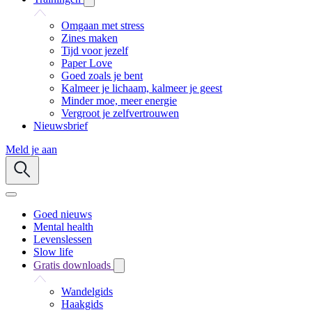
Omgaan met stress
Zines maken
Tijd voor jezelf
Paper Love
Goed zoals je bent
Kalmeer je lichaam, kalmeer je geest
Minder moe, meer energie
Vergroot je zelfvertrouwen
Nieuwsbrief
Meld je aan
Goed nieuws
Mental health
Levenslessen
Slow life
Gratis downloads
Wandelgids
Haakgids