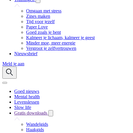
Omgaan met stress
Zines maken
Tijd voor jezelf
Paper Love
Goed zoals je bent
Kalmeer je lichaam, kalmeer je geest
Minder moe, meer energie
Vergroot je zelfvertrouwen
Nieuwsbrief
Meld je aan
Goed nieuws
Mental health
Levenslessen
Slow life
Gratis downloads
Wandelgids
Haakgids