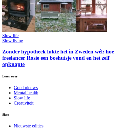
Slow life
Slow living
Zonder hypotheek lukte het in Zweden wél: hoe
freelancer Rosie een boshuisje vond en het zelf
opknapte
Lezen over
Goed nieuws
Mental health
Slow life
Creativiteit
Shop
Nieuwste edities