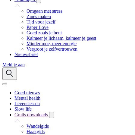
Omgaan met stress
Zines maken
Tijd voor jezelf
Paper Love
Goed zoals je bent
Kalmeer je lichaam, kalmeer je geest
Minder moe, meer energie
Vergroot je zelfvertrouwen
Nieuwsbrief
Meld je aan
Goed nieuws
Mental health
Levenslessen
Slow life
Gratis downloads
Wandelgids
Haakgids