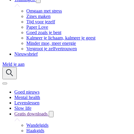
Omgaan met stress
Zines maken
Tijd voor jezelf
Paper Love
Goed zoals je bent
Kalmeer je lichaam, kalmeer je geest
Minder moe, meer energie
Vergroot je zelfvertrouwen
Nieuwsbrief
Meld je aan
Goed nieuws
Mental health
Levenslessen
Slow life
Gratis downloads
Wandelgids
Haakgids