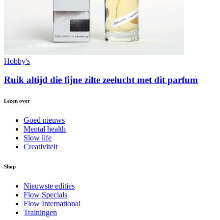
Hobby's
Ruik altijd die fijne zilte zeelucht met dit parfum
Lezen over
Goed nieuws
Mental health
Slow life
Creativiteit
Shop
Nieuwste edities
Flow Specials
Flow International
Trainingen