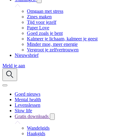
Omgaan met stress
Zines maken
Tijd voor jezelf
Paper Love
Goed zoals je bent
Kalmeer je lichaam, kalmeer je geest
Minder moe, meer energie
Vergroot je zelfvertrouwen
Nieuwsbrief
Meld je aan
Goed nieuws
Mental health
Levenslessen
Slow life
Gratis downloads
Wandelgids
Haakgids