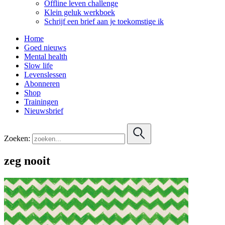
Offline leven challenge
Klein geluk werkboek
Schrijf een brief aan je toekomstige ik
Home
Goed nieuws
Mental health
Slow life
Levenslessen
Abonneren
Shop
Trainingen
Nieuwsbrief
Zoeken:
zeg nooit