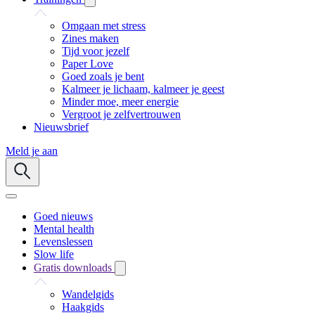
Omgaan met stress
Zines maken
Tijd voor jezelf
Paper Love
Goed zoals je bent
Kalmeer je lichaam, kalmeer je geest
Minder moe, meer energie
Vergroot je zelfvertrouwen
Nieuwsbrief
Meld je aan
Goed nieuws
Mental health
Levenslessen
Slow life
Gratis downloads
Wandelgids
Haakgids