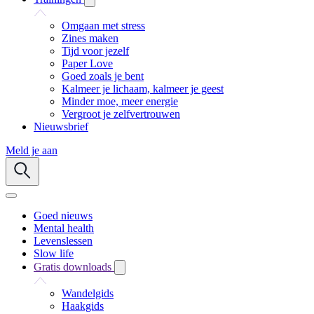
Omgaan met stress
Zines maken
Tijd voor jezelf
Paper Love
Goed zoals je bent
Kalmeer je lichaam, kalmeer je geest
Minder moe, meer energie
Vergroot je zelfvertrouwen
Nieuwsbrief
Meld je aan
Goed nieuws
Mental health
Levenslessen
Slow life
Gratis downloads
Wandelgids
Haakgids