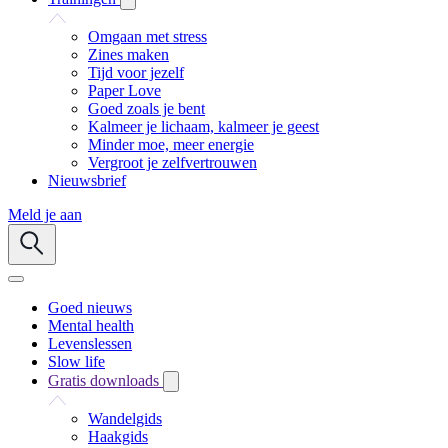
Omgaan met stress
Zines maken
Tijd voor jezelf
Paper Love
Goed zoals je bent
Kalmeer je lichaam, kalmeer je geest
Minder moe, meer energie
Vergroot je zelfvertrouwen
Nieuwsbrief
Meld je aan
Goed nieuws
Mental health
Levenslessen
Slow life
Gratis downloads
Wandelgids
Haakgids