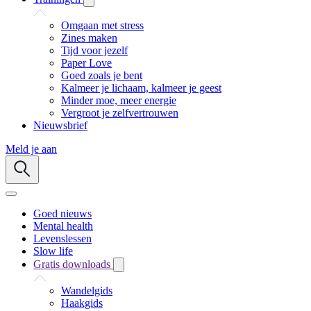
Omgaan met stress
Zines maken
Tijd voor jezelf
Paper Love
Goed zoals je bent
Kalmeer je lichaam, kalmeer je geest
Minder moe, meer energie
Vergroot je zelfvertrouwen
Nieuwsbrief
Meld je aan
Goed nieuws
Mental health
Levenslessen
Slow life
Gratis downloads
Wandelgids
Haakgids