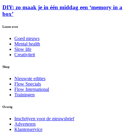
DIY: zo maak je in één middag een ‘memory in a
box’
Lezen over
Goed nieuws
Mental health
Slow life
Creativiteit
Shop
Nieuwste edities
Flow Specials
Flow International
Trainingen
Overig
Inschrijven voor de nieuwsbrief
Adverteren
Klantenservice