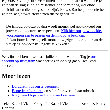
Bij Flow 3 vind je drie verschillende borduurkaarten waarmee je
zelf aan de slag kunt (en misschien heb je zelf nog wel oude
ansichtkaarten die ook geschikt zijn). Flow’s Rachel probeerde het
zelf en laat je twee steken zien die ze gebruikte.
De inhoud op deze pagina wordt momenteel geblokkeerd om
jouw cookie-keuzes te respecteren.
Klik hier om jouw cookie-
voorkeuren aan te passen en de inhoud te bekijken.
Je kan jouw keuzes op elk moment wijzigen door onderaan de
site op "Cookie-instellingen" te klikken."
We zijn heel benieuwd naar jullie borduurwerken. Tag je
ons
account op Instagram
wanneer je aan de slag gaat? Heel veel
succes!
Meer lezen
Borduren: tips om te beginnen
.
Bente leert borduren
en schrijft erover in haar rubriek.
Nog meer blogs van Flow over borduren
.
Tekst Rachel Vieth Fotografie Rachel Vieth, Petra Kroon & Emily
Barletta