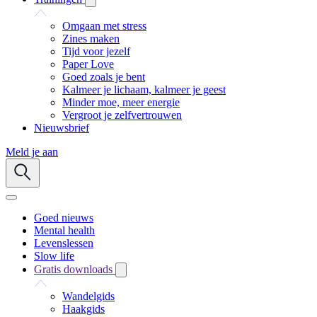
Omgaan met stress
Zines maken
Tijd voor jezelf
Paper Love
Goed zoals je bent
Kalmeer je lichaam, kalmeer je geest
Minder moe, meer energie
Vergroot je zelfvertrouwen
Nieuwsbrief
Meld je aan
Goed nieuws
Mental health
Levenslessen
Slow life
Gratis downloads
Wandelgids
Haakgids