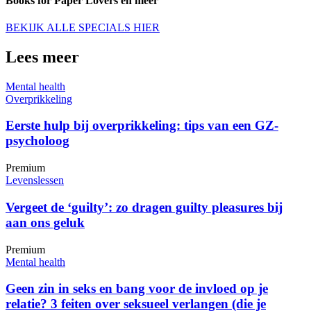
Books for Paper Lovers en meer
BEKIJK ALLE SPECIALS HIER
Lees meer
Mental health
Overprikkeling
Eerste hulp bij overprikkeling: tips van een GZ-
psycholoog
Premium
Levenslessen
Vergeet de ‘guilty’: zo dragen guilty pleasures bij
aan ons geluk
Premium
Mental health
Geen zin in seks en bang voor de invloed op je
relatie? 3 feiten over seksueel verlangen (die je