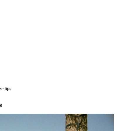
e tips
s