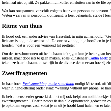
helemaal niet bij stil. Ze pakken hun koffer en sluiten aan in de fil
Wat kan ontspannen, verschilt volgens haar van persoon tot persoon. “De
Weten waarvan jij persoonlijk ontspant, is heel belangrijk, stelde Hes
Ritme van thuis
Ik houd ook een ander advies van Hesselink in mijn achterhoofd: “Gee
lichaam is nog in de actiestand. De onrust zit nog in je hoofd en in j
houden, “dat is voor een vermoeid lijf prettiger.”
Om de stresshormonen uit het lichaam te krijgen kun je beter gaan bew
niksen, maar door iets te gaan maken, zoals kunstenaar
Caitlin Metz
(z
tekent ze haar lichaam, en schrijft in de diverse delen ervan hoe zij z
Zwerffragmenten
In haar boek
Feel something, make something
nodigt Metz ook uit ‘di
waar in handlettering onder staat: ‘Walking without my phone, so har
Ik heb al eens eerder gemerkt dat het mij ook helpt om notitieboekjes
zwerffragmenten’. Daarin noteer ik dan alle opkomende gedachten ove
je opkomen ergens vast, zodat je ze uit je hoofd kunt halen, en er later