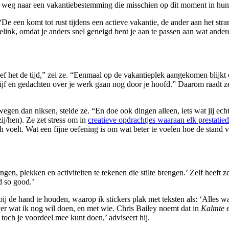
e op weg naar een vakantiebestemming die misschien op dit moment in hun
 een komt tot rust tijdens een actieve vakantie, de ander aan het strand
selink, omdat je anders snel geneigd bent je aan te passen aan wat ande
f het de tijd,” zei ze. “Eenmaal op de vakantieplek aangekomen blijkt 
e lijf en gedachten over je werk gaan nog door je hoofd.” Daarom raadt 
egen dan niksen, stelde ze. “En doe ook dingen alleen, iets wat jij ec
ij/hen). Ze zet stress om in
creatieve opdrachtjes waaraan elk prestatie
ich voelt. Wat een fijne oefening is om wat beter te voelen hoe de stand 
ngen, plekken en activiteiten te tekenen die stilte brengen.’ Zelf heef
d so good.’
 bij de hand te houden, waarop ik stickers plak met teksten als: ‘Alles
r wat ik nog wil doen, en met wie. Chris Bailey noemt dat in
Kalmte
e
 toch je voordeel mee kunt doen,’ adviseert hij.