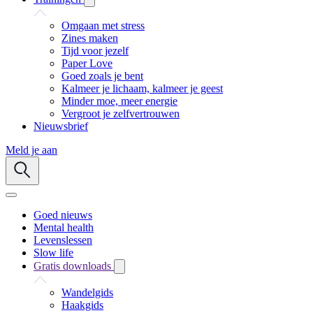
Omgaan met stress
Zines maken
Tijd voor jezelf
Paper Love
Goed zoals je bent
Kalmeer je lichaam, kalmeer je geest
Minder moe, meer energie
Vergroot je zelfvertrouwen
Nieuwsbrief
Meld je aan
Goed nieuws
Mental health
Levenslessen
Slow life
Gratis downloads
Wandelgids
Haakgids