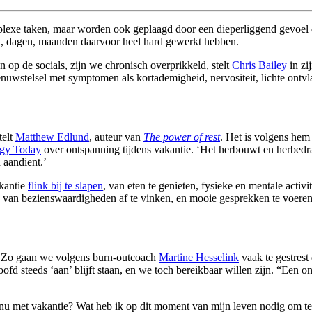
plexe taken, maar worden ook geplaagd door een dieperliggend gevoel d
en, dagen, maanden daarvoor heel hard gewerkt hebben.
n op de socials, zijn we chronisch overprikkeld, stelt
Chris Bailey
in zi
enuwstelsel met symptomen als kortademigheid, nervositeit, lichte ontvl
telt
Matthew Edlund
, auteur van
The power of rest
. Het is volgens hem
gy Today
over ontspanning tijdens vakantie. ‘Het herbouwt en herbedr
 aandient.’
akantie
flink bij te slapen
, van eten te genieten, fysieke en mentale activi
van bezienswaardigheden af te vinken, en mooie gesprekken te voeren m
g. Zo gaan we volgens burn-outcoach
Martine Hesselink
vaak te gestres
fd steeds ‘aan’ blijft staan, en we toch bereikbaar willen zijn. “Een 
nu met vakantie? Wat heb ik op dit moment van mijn leven nodig om te