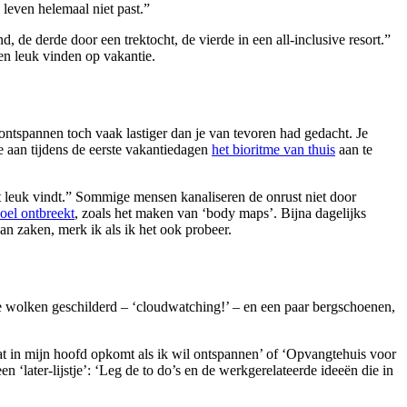
 leven helemaal niet past.”
, de derde door een trektocht, de vierde in een all-inclusive resort.”
ren leuk vinden op vakantie.
ontspannen toch vaak lastiger dan je van tevoren had gedacht. Je
ze aan tijdens de eerste vakantiedagen
het bioritme van thuis
aan te
ht leuk vindt.” Sommige mensen kanaliseren de onrust niet door
doel ontbreekt
, zoals het maken van ‘body maps’. Bijna dagelijks
van zaken, merk ik als ik het ook probeer.
t ze wolken geschilderd – ‘cloudwatching!’ – en een paar bergschoenen,
 wat in mijn hoofd opkomt als ik wil ontspannen’ of ‘Opvangtehuis voor
en ‘later-lijstje’: ‘Leg de to do’s en de werkgerelateerde ideeën die in