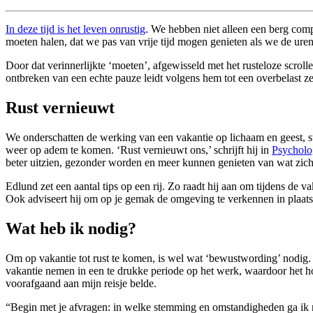
In deze tijd is het leven onrustig
. We hebben niet alleen een berg com
moeten halen, dat we pas van vrije tijd mogen genieten als we de ur
Door dat verinnerlijkte ‘moeten’, afgewisseld met het rusteloze scrolle
ontbreken van een echte pauze leidt volgens hem tot een over­belast z
Rust vernieuwt
We onderschatten de werking van een vakantie op lichaam en geest, s
weer op adem te komen. ‘Rust vernieuwt ons,’ schrijft hij in
Psycholo
beter uitzien, gezonder worden en meer kunnen genieten van wat zich
Edlund zet een aantal tips op een rij. Zo raadt hij aan om tijdens de v
Ook adviseert hij om op je gemak de omgeving te verkennen in plaats 
Wat heb ik nodig?
Om op vakantie tot rust te komen, is wel wat ‘bewustwording’ nodi
vakantie nemen in een te drukke periode op het werk, waardoor het hoo
voorafgaand aan mijn reisje belde.
“Begin met je afvragen: in welke stemming en omstandigheden ga ik 