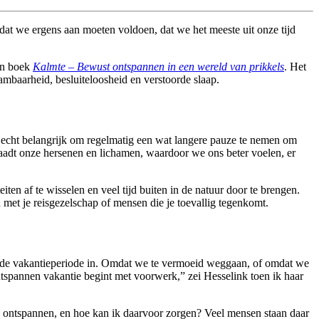
at we ergens aan moeten voldoen, dat we het meeste uit onze tijd
jn boek
Kalmte – Bewust ontspannen in een wereld van prikkels
. Het
ambaarheid, besluiteloosheid en verstoorde slaap.
 echt belangrijk om regelmatig een wat langere pauze te nemen om
aadt onze hersenen en lichamen, waardoor we ons beter voelen, er
teiten af te wisselen en veel tijd buiten in de natuur door te brengen.
et je reis­gezelschap of mensen die je toevallig tegenkomt.
t de vakantieperiode in. Omdat we te vermoeid weggaan, of omdat we
ontspannen vakantie begint met voorwerk,” zei Hesselink toen ik haar
 ontspannen, en hoe kan ik daarvoor zorgen? Veel mensen staan daar