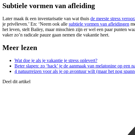
Subtiele vormen van afleiding
Later maak ik een inventarisatie van wat thuis
de meeste stress veroor
je privéleven.’ En: ‘Neem ook alle
subtiele vormen van afleidingen
mee
het leven, stelt Bailey, maar misschien zijn er wel een paar punten waa
vaker zo’n radicale pauze gaan nemen die vakantie heet.
Meer lezen
Wat doe je als je vakantie je stress oplevert?
Beter slapen: zo ‘hack’ je de aanmaak van melatonine op een na
4 natuurreizen voor als je op avontuur wilt (maar het nog spann
Deel dit artikel