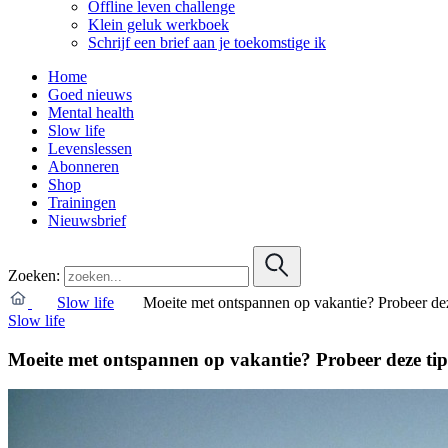
Offline leven challenge
Klein geluk werkboek
Schrijf een brief aan je toekomstige ik
Home
Goed nieuws
Mental health
Slow life
Levenslessen
Abonneren
Shop
Trainingen
Nieuwsbrief
Zoeken:
Slow life
Moeite met ontspannen op vakantie? Probeer dez
Slow life
Moeite met ontspannen op vakantie? Probeer deze tip