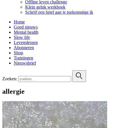
Offline leven challenge
Klein geluk werkboek
Schrijf een brief aan je toekomstige ik
Home
Goed nieuws
Mental health
Slow life
Levenslessen
Abonneren
Shop
Trainingen
Nieuwsbrief
Zoeken:
allergie