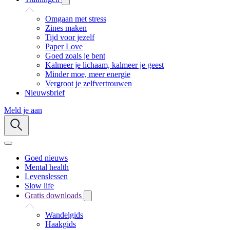
Omgaan met stress
Zines maken
Tijd voor jezelf
Paper Love
Goed zoals je bent
Kalmeer je lichaam, kalmeer je geest
Minder moe, meer energie
Vergroot je zelfvertrouwen
Nieuwsbrief
Meld je aan
Goed nieuws
Mental health
Levenslessen
Slow life
Gratis downloads
Wandelgids
Haakgids