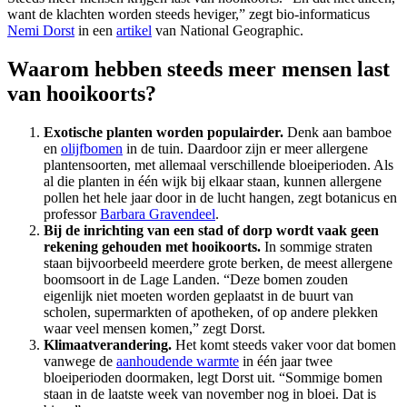
want de klachten worden steeds heviger,” zegt bio-informaticus
Nemi Dorst
in een
artikel
van National Geographic.
Waarom hebben steeds meer mensen last
van hooikoorts?
Exotische planten worden populairder.
Denk aan bamboe
en
olijfbomen
in de tuin. Daardoor zijn er meer allergene
plantensoorten, met allemaal verschillende bloeiperioden. Als
al die planten in één wijk bij elkaar staan, kunnen allergene
pollen het hele jaar door in de lucht hangen, zegt botanicus en
professor
Barbara Gravendeel
.
Bij de inrichting van een stad of dorp wordt vaak geen
rekening gehouden met hooikoorts.
In sommige straten
staan bijvoorbeeld meerdere grote berken, de meest allergene
boomsoort in de Lage Landen. “Deze bomen zouden
eigenlijk niet moeten worden geplaatst in de buurt van
scholen, supermarkten of apotheken, of op andere plekken
waar veel mensen komen,” zegt Dorst.
Klimaatverandering.
Het komt steeds vaker voor dat bomen
vanwege de
aanhoudende warmte
in één jaar twee
bloeiperioden doormaken, legt Dorst uit. “Sommige bomen
staan in de laatste week van november nog in bloei. Dat is