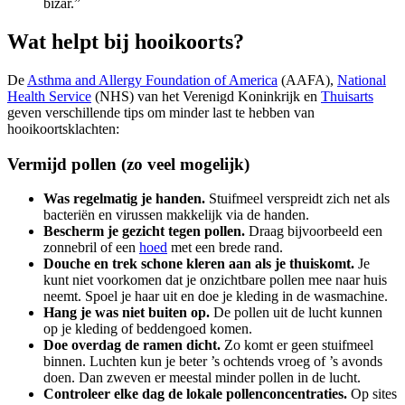
bizar.”
Wat helpt bij hooikoorts?
De
Asthma and Allergy Foundation of America
(AAFA),
National
Health Service
(NHS) van het Verenigd Koninkrijk en
Thuisarts
geven verschillende tips om minder last te hebben van
hooikoortsklachten:
Vermijd pollen (zo veel mogelijk)
Was regelmatig je handen.
Stuifmeel verspreidt zich net als
bacteriën en virussen makkelijk via de handen.
Bescherm je gezicht tegen pollen.
Draag bijvoorbeeld een
zonnebril of een
hoed
met een brede rand.
Douche en trek schone kleren aan als je thuiskomt.
Je
kunt niet voorkomen dat je onzichtbare pollen mee naar huis
neemt. Spoel je haar uit en doe je kleding in de wasmachine.
Hang je was niet buiten op.
De pollen uit de lucht kunnen
op je kleding of beddengoed komen.
Doe overdag de ramen dicht.
Zo komt er geen stuifmeel
binnen. Luchten kun je beter ’s ochtends vroeg of ’s avonds
doen. Dan zweven er meestal minder pollen in de lucht.
Controleer elke dag de lokale pollenconcentraties.
Op sites