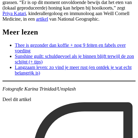
grassen. “Er is op dit moment onvoldoende bewijs dat het eten van
(lokaal geproduceerde) honing kan helpen bij hooikoorts,” zegt
Priya Katari
, kinderallergoloog en immunoloog aan Weill Cornell
Medicine, in een
artikel
van National Geographic.
Meer lezen
Thee is gezonder dan koffie + nog 9 feiten en fabels over
voeding
Sunshine guilt: schuldgevoel als je binnen blijft terwijl de zon
schijnt (+ tips)
Langzaam leven: zo vind je meer rust (en ontdek je wat echt
belangrijk is)
Fotografie Karina Trinidad/Unsplash
Deel dit artikel