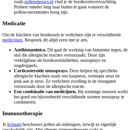
zoals
pollennieuws.nl
vind je de hooikoortsverwachting.
Probeer minder lang naar buiten te gaan wanneer de
pollenconcentraties hoog zijn.
Medicatie
Om de klachten van hooikoorts te verlichten zijn er verschillende
medicijnen
. Bespreek dit altijd eerst met je arts.
Antihistaminica.
Dit gaat de werking van histamine tegen, de
stof die allergische reacties veroorzaakt. Deze zijn
verkrijgbaar als hooikoortstabletten, neussprays en
oogdruppels.
Corticosteroïde neussprays.
Deze helpen bij specifieke
allergische klachten zoals een loopneus, verstopte neus en
jeuk aan je neus. Ze verlichten zwelling in de neusgaten
veroorzaakt door de allergische reactie.
Een combinatie van medicijnen.
Bij sommige mensen werkt
het goed om bijvoorbeeld verschillende soorten neusspray te
combineren.
Immunotherapie
Je
lichaam
beschouwt pollen als indringers, terwijl ze eigenlijk
onschadelijk zijn. Met allergie-immunotherapie raakt je