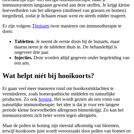
immuunsysteem langzaam gewend aan deze stoffen. Je krijgt kleine
hoeveelheden van het allergeen (stuifmeel van grassen en bomen)
toegediend, zodat je lichaam eraan went en steeds milder reageert.
Er zijn volgens
Thuisarts
twee manieren om immunotherapie te
doen:
Tabletten.
Je neemt de eerste dosis bij de huisarts, maar
daarna neem je de tabletten thuis in. De behandeltijd is
ongeveer drie jaar.
Injecties.
Deze worden altijd gegeven onder begeleiding van
een arts.
Wat helpt níét bij hooikoorts?
Er gaan veel meer manieren rond om hooikoortsklachten te
verminderen, zoals homeopathische middelen en natuurlijke
producten. Zo ook
honing
. Het wordt gezien als een vorm van
natuurlijke immunotherapie: het idee is dat je voor een langere
periode kleine hoeveelheden allergenen binnenkrijgt. Zo kan het
immuunsysteem zich beter weren tegen allergieën.
Maar de pollen in honing zijn meestal afkomstig van bloemen,
terwijl hooikoorts juist wordt veroorzaakt door pollen van bomen en