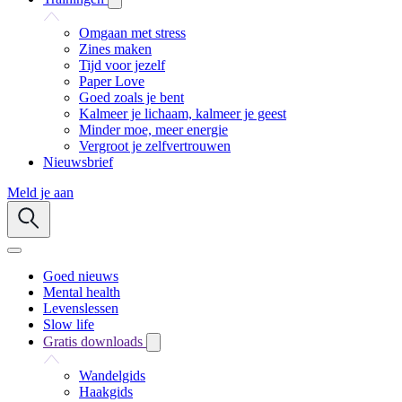
Omgaan met stress
Zines maken
Tijd voor jezelf
Paper Love
Goed zoals je bent
Kalmeer je lichaam, kalmeer je geest
Minder moe, meer energie
Vergroot je zelfvertrouwen
Nieuwsbrief
Meld je aan
Goed nieuws
Mental health
Levenslessen
Slow life
Gratis downloads
Wandelgids
Haakgids