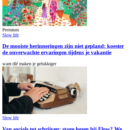
Premium
Slow life
De mooiste herinneringen zijn niet gepland: koester
de onverwachte ervaringen tijdens je vakantie
want díé maken je gelukkiger
Slow life
Van socials tot schrijven: stage lopen bij Flow? We