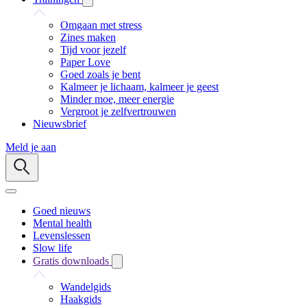
Omgaan met stress
Zines maken
Tijd voor jezelf
Paper Love
Goed zoals je bent
Kalmeer je lichaam, kalmeer je geest
Minder moe, meer energie
Vergroot je zelfvertrouwen
Nieuwsbrief
Meld je aan
Goed nieuws
Mental health
Levenslessen
Slow life
Gratis downloads
Wandelgids
Haakgids