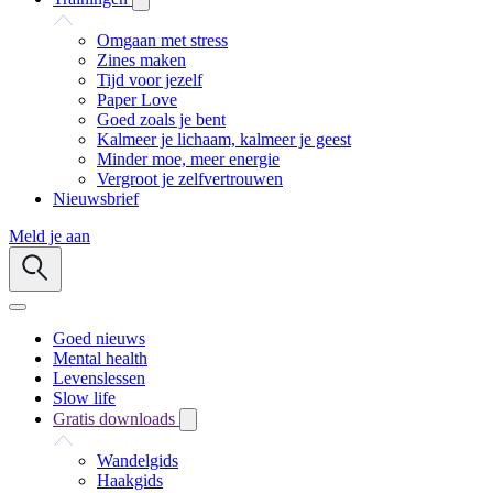
Omgaan met stress
Zines maken
Tijd voor jezelf
Paper Love
Goed zoals je bent
Kalmeer je lichaam, kalmeer je geest
Minder moe, meer energie
Vergroot je zelfvertrouwen
Nieuwsbrief
Meld je aan
Goed nieuws
Mental health
Levenslessen
Slow life
Gratis downloads
Wandelgids
Haakgids