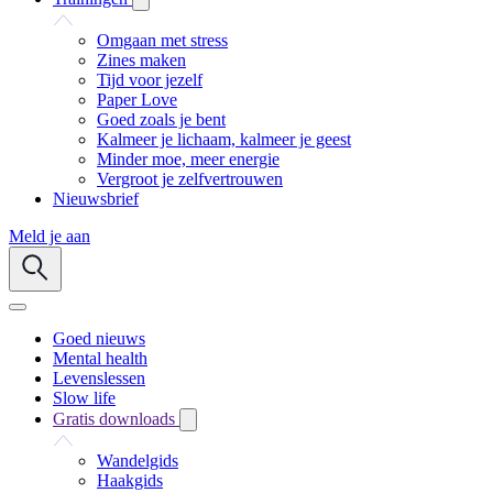
Omgaan met stress
Zines maken
Tijd voor jezelf
Paper Love
Goed zoals je bent
Kalmeer je lichaam, kalmeer je geest
Minder moe, meer energie
Vergroot je zelfvertrouwen
Nieuwsbrief
Meld je aan
Goed nieuws
Mental health
Levenslessen
Slow life
Gratis downloads
Wandelgids
Haakgids