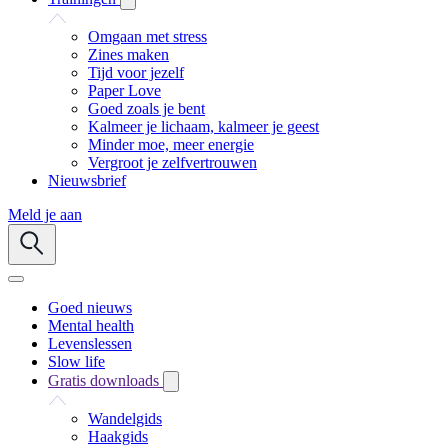
Omgaan met stress
Zines maken
Tijd voor jezelf
Paper Love
Goed zoals je bent
Kalmeer je lichaam, kalmeer je geest
Minder moe, meer energie
Vergroot je zelfvertrouwen
Nieuwsbrief
Meld je aan
Goed nieuws
Mental health
Levenslessen
Slow life
Gratis downloads
Wandelgids
Haakgids