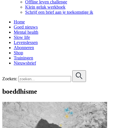
Offline leven challenge
Klein geluk werkboek
Schrijf een brief aan je toekomstige ik
Home
Goed nieuws
Mental health
Slow life
Levenslessen
Abonneren
Shop
Trainingen
Nieuwsbrief
Zoeken:
boeddhisme