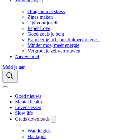
Omgaan met stress
Zines maken
Tijd voor jezelf
Paper Love
Goed zoals je bent
Kalmeer je lichaam, kalmeer je geest
Minder moe, meer energie
Vergroot je zelfvertrouwen
Nieuwsbrief
Meld je aan
Goed nieuws
Mental health
Levenslessen
Slow life
Gratis downloads
Wandelgids
Haakgids