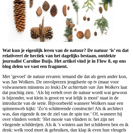
Wat kun je eigenlijk leren van de natuur? De natuur ‘is’ en dat
relativeert de hectiek van het dagelijks bestaan, ontdekte
journalist Caroline Buijs. Het artikel vind je in Flow 8, op ons
blog delen we vast een fragment.
Met ‘gevoel’ de natuur ervaren: iemand die dat als geen ander kon,
was Jan Wolkers. De onvolprezen jeugdserie op tv (maar voor
volwassenen minstens zo leuk)
De achtertuin van Jan Wolkers
laat
dat prachtig zien. ‘Als hij vertelt over de natuur wordt wat gewoon
is bijzonder, wat klein is groot en wat lelijk is mooi’ staat in de
introductie van de serie. Bijvoorbeeld wanneer Wolkers naar een
spinnenweb kijkt: ‘Zo’n schitterende constructie! Als ik architect
was, dan eigende ik me de ziel van de spin toe.’ Of, wanneer hij
over vlinders vertelt: ‘Het mooie van vlinders is: het zijn net
vliegende schilderijen. Als ik ’s winters aan het schilderen ben en ik
denk: welk rood moet ik gebruiken, dan klap ik even hun vleugels