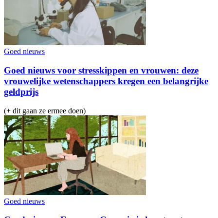
Goed nieuws
Goed nieuws voor stresskippen en vrouwen: deze
vrouwelijke wetenschappers kregen een belangrijke
geldprijs
(+ dit gaan ze ermee doen)
Goed nieuws