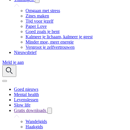
Omgaan met stress
Zines maken
Tijd voor jezelf
Paper Love
Goed zoals je bent
Kalmeer je lichaam, kalmeer je geest
Minder moe, meer energie
Vergroot je zelfvertrouwen
Nieuwsbrief
Meld je aan
Goed nieuws
Mental health
Levenslessen
Slow life
Gratis downloads
Wandelgids
Haakgids