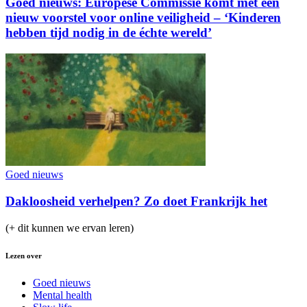
Goed nieuws: Europese Commissie komt met een
nieuw voorstel voor online veiligheid – ‘Kinderen
hebben tijd nodig in de échte wereld’
Goed nieuws
Dakloosheid verhelpen? Zo doet Frankrijk het
(+ dit kunnen we ervan leren)
Lezen over
Goed nieuws
Mental health