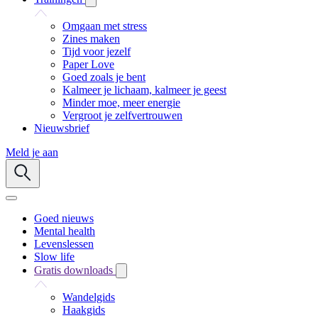
Omgaan met stress
Zines maken
Tijd voor jezelf
Paper Love
Goed zoals je bent
Kalmeer je lichaam, kalmeer je geest
Minder moe, meer energie
Vergroot je zelfvertrouwen
Nieuwsbrief
Meld je aan
Goed nieuws
Mental health
Levenslessen
Slow life
Gratis downloads
Wandelgids
Haakgids