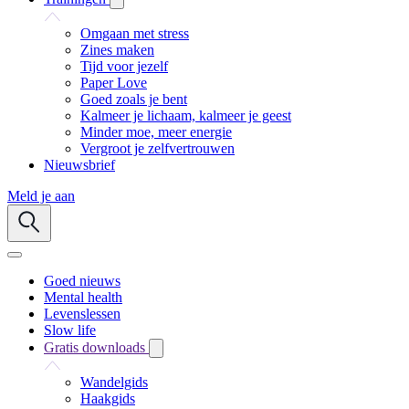
Omgaan met stress
Zines maken
Tijd voor jezelf
Paper Love
Goed zoals je bent
Kalmeer je lichaam, kalmeer je geest
Minder moe, meer energie
Vergroot je zelfvertrouwen
Nieuwsbrief
Meld je aan
Goed nieuws
Mental health
Levenslessen
Slow life
Gratis downloads
Wandelgids
Haakgids