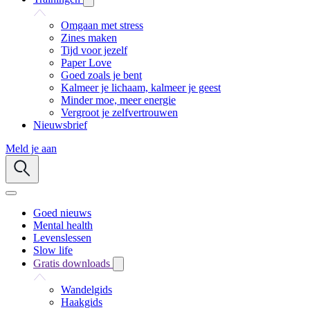
Omgaan met stress
Zines maken
Tijd voor jezelf
Paper Love
Goed zoals je bent
Kalmeer je lichaam, kalmeer je geest
Minder moe, meer energie
Vergroot je zelfvertrouwen
Nieuwsbrief
Meld je aan
Goed nieuws
Mental health
Levenslessen
Slow life
Gratis downloads
Wandelgids
Haakgids