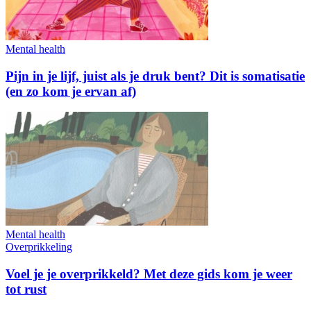
Mental health
Pijn in je lijf, juist als je druk bent? Dit is somatisatie
(en zo kom je ervan af)
Mental health
Overprikkeling
Voel je je overprikkeld? Met deze gids kom je weer
tot rust