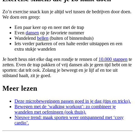
Zo’n exercise snack kun je altijd wel tussen de bedrijven door doen.
We doen een greep:
Een paar keer op en neer met de trap
Even
dansen
op je favoriete nummer
Wandelend
bellen
(buiten of binnenshuis)
Iets verder parkeren of een halte eerder uitstappen en een
extra stukje wandelen
Je hoeft heus niet elke dag een rondje te rennen of
10.000 stappen
te
zetten. Even de trap pakken of vrij dansen als je geen tijd hebt om te
sporten: dat telt ook. Zolang je beweegt en je lijf af en toe uit
stilstand haalt, zit je goed.
Meer lezen
Deze microbewegingen passen goed in je dag (tips en tricks).
Bewegen met de ‘walking workout’: zo combineer je
wandelen met oefeningen (ook thuis).
Nieuwe trend: maak sporten weer ontspannend met ‘cosy
cardio’.