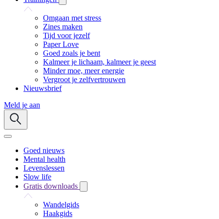
Omgaan met stress
Zines maken
Tijd voor jezelf
Paper Love
Goed zoals je bent
Kalmeer je lichaam, kalmeer je geest
Minder moe, meer energie
Vergroot je zelfvertrouwen
Nieuwsbrief
Meld je aan
Goed nieuws
Mental health
Levenslessen
Slow life
Gratis downloads
Wandelgids
Haakgids