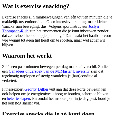
Wat is exercise snacking?
Exercise snacks zijn minibewegingen van één tot tien minuten die je
makkelijk tussendoor doet. Geen intensieve training, maar kleine
‘snacks’ aan beweging, dus. Volgens sportinstructeur
Joslyn
Thompson-Rule
zijn het “momenten die je kunt inbouwen zonder
dat ze invloed hebben op je planning.” Dat maakt het haalbaar voor
wie weinig tot geen tijd heeft om te sporten, maar wel actief wil
blijven.
Waarom het werkt
Zelfs een paar minuten bewegen per dag maakt al verschil. Zo liet
een
Canadees onderzoek van de McMaster University
zien dat
regelmatig traplopen of stevig wandelen je (hart)conditie al
verbetert.
Fitnessexpert
Georgy Dillon
vult aan dat deze korte bewegingen
ook helpen om je energieniveau hoog te houden, scherp te blijven
en
beter te slapen
. En omdat het makkelijker in je dag past, houd je
het ook nog sneller vol.
Exercise snacks die je zó kunt doen