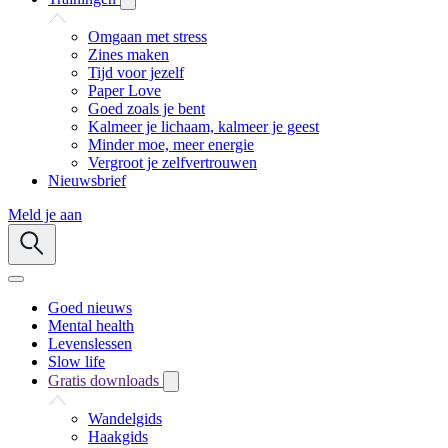
Omgaan met stress
Zines maken
Tijd voor jezelf
Paper Love
Goed zoals je bent
Kalmeer je lichaam, kalmeer je geest
Minder moe, meer energie
Vergroot je zelfvertrouwen
Nieuwsbrief
Meld je aan
Goed nieuws
Mental health
Levenslessen
Slow life
Gratis downloads
Wandelgids
Haakgids