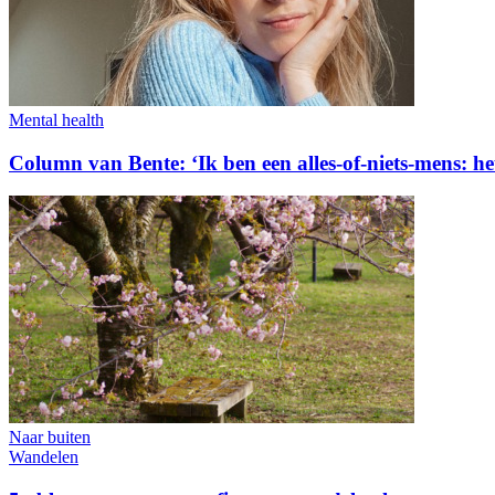
Mental health
Column van Bente: ‘Ik ben een alles-of-niets-mens: het 
Naar buiten
Wandelen