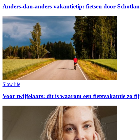
Anders-dan-anders vakantietip: fietsen door Schotla
Slow life
Voor twijfelaars: dit is waarom een fietsvakantie zo fijn