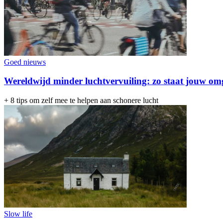
Goed nieuws
Wereldwijd minder luchtvervuiling: zo staat jouw om
+ 8 tips om zelf mee te helpen aan schonere lucht
Slow life