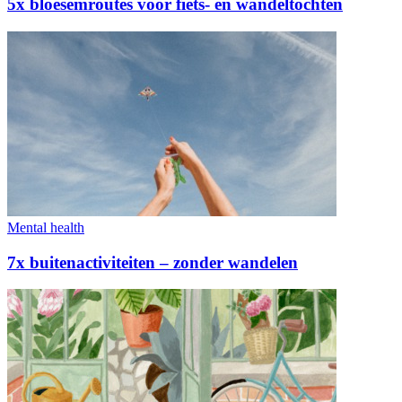
5x bloesemroutes voor fiets- en wandeltochten
Mental health
7x buitenactiviteiten – zonder wandelen