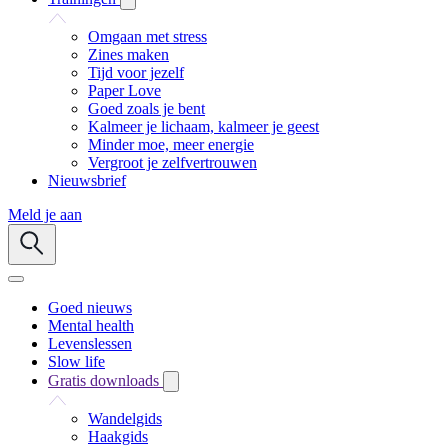
Omgaan met stress
Zines maken
Tijd voor jezelf
Paper Love
Goed zoals je bent
Kalmeer je lichaam, kalmeer je geest
Minder moe, meer energie
Vergroot je zelfvertrouwen
Nieuwsbrief
Meld je aan
Goed nieuws
Mental health
Levenslessen
Slow life
Gratis downloads
Wandelgids
Haakgids