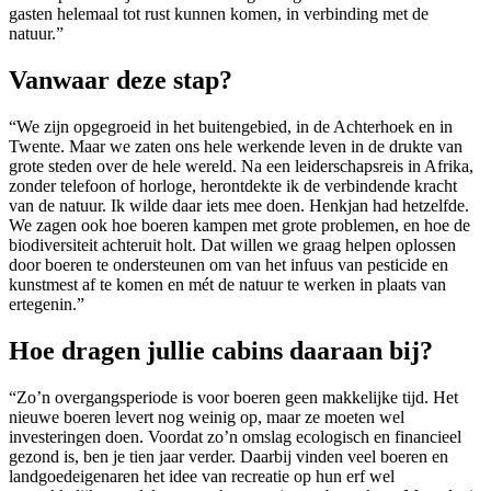
gasten helemaal tot rust kunnen komen, in verbinding met de
natuur.”
Vanwaar deze stap?
“We zijn opgegroeid in het buitengebied, in de Achterhoek en in
Twente. Maar we zaten ons hele werkende leven in de drukte van
grote steden over de hele wereld. Na een leiderschapsreis in Afrika,
zonder telefoon of horloge, herontdekte ik de verbindende kracht
van de natuur. Ik wilde daar iets mee doen. Henkjan had hetzelfde.
We zagen ook hoe boeren kampen met grote problemen, en hoe de
biodiversiteit achteruit holt. Dat willen we graag helpen oplossen
door boeren te ondersteunen om van het infuus van pesticide en
kunstmest af te komen en mét de natuur te werken in plaats van
ertegenin.”
Hoe dragen jullie cabins daaraan bij?
“Zo’n overgangsperiode is voor boeren geen makkelijke tijd. Het
nieuwe boeren levert nog weinig op, maar ze moeten wel
investeringen doen. Voordat zo’n omslag ecologisch en financieel
gezond is, ben je tien jaar verder. Daarbij vinden veel boeren en
landgoedeigenaren het idee van recreatie op hun erf wel