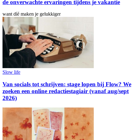
de onverwachte ervaringen tijdens je vakantie
want díé maken je gelukkiger
Slow life
Van socials tot schrijven: stage lopen bij Flow? We
zoeken een online redactiestagiair (vanaf aug/sept
2026)