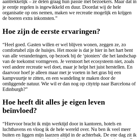
aantrekkelijk – ze delen graag hun passie met bezoekers. Maar dat in
je eentje regelen is ingewikkeld en duur. Doordat wij de hele
organisatie op ons nemen, maken we recreatie mogelijk en krijgen
de boeren extra inkomsten.”
Hoe zijn de eerste ervaringen?
“Heel goed. Gasten willen er wel blijven wonen, zeggen ze, zo
comfortabel zijn de huisjes. Het mooie is dat je hier in het hart bent
van alle veranderingen, op bezoek bij de ‘pioniers’ die het landschap
van de toekomst vormgeven. Je verstoort het ecosysteem niet, zoals
veel andere recreatie wel doet, maar je helpt het juist herstellen. En
daarvoor hoef je alleen maar met je voeten in het gras bij een
kampvuurtje te zitten, en een wandeling te maken door de
omliggende natuur. Wie wil er dan nog op citytrip naar Barcelona of
Edinburgh?”
Hoe heeft dit alles je eigen leven
beïnvloed?
“Hiervoor bracht ik mijn werktijd door in kantoren, hotels en
luchthavens en vloog ik de hele wereld over. Nu ben ik veel meer
buiten en liggen mijn laarzen altijd in de achterbak. De ene dag zit ik