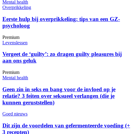
Mental health
Overprikkeling
Eerste hulp bij overprikkeling: tips van een GZ-
psycholoog
Premium
Levenslessen
Vergeet de ‘guilty’: zo dragen guilty pleasures bij
aan ons geluk
Premium
Mental health
Geen zin in seks en bang voor de invloed op je
relatie? 3 feiten over seksueel verlangen (die je
kunnen geruststellen)
Goed nieuws
Dit zijn de voordelen van gefermenteerde voeding (+
3 recepten)