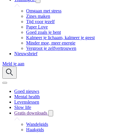
Omgaan met stress
Zines maken
Tijd voor jezelf
Paper Love
Goed zoals je bent
Kalmeer je lichaam, kalmeer je geest
Minder moe, meer energie
Vergroot je zelfvertrouwen
Nieuwsbrief
Meld je aan
Goed nieuws
Mental health
Levenslessen
Slow life
Gratis downloads
Wandelgids
Haakgids