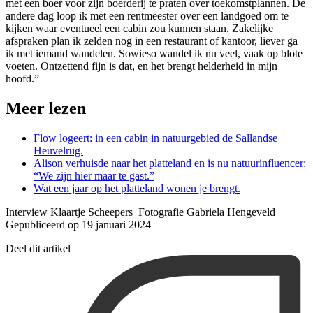
met een boer voor zijn boerderij te praten over toekomstplannen. De
andere dag loop ik met een rentmeester over een landgoed om te
kijken waar eventueel een cabin zou kunnen staan. Zakelijke
afspraken plan ik zelden nog in een restaurant of kantoor, liever ga
ik met iemand wandelen. Sowieso wandel ik nu veel, vaak op blote
voeten. Ontzettend fijn is dat, en het brengt helderheid in mijn
hoofd.”
Meer lezen
Flow logeert: in een cabin in natuurgebied de Sallandse
Heuvelrug.
Alison verhuisde naar het platteland en is nu natuurinfluencer:
“We zijn hier maar te gast.”
Wat een jaar op het platteland wonen je brengt.
Interview Klaartje Scheepers Fotografie Gabriela Hengeveld
Gepubliceerd op 19 januari 2024
Deel dit artikel