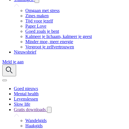
Omgaan met stress
Zines maken
Tijd voor jezelf
Paper Love
Goed zoals je bent
Kalmeer je lichaam, kalmeer je geest
Minder moe, meer energie
Vergroot je zelfvertrouwen
Nieuwsbrief
Meld je aan
Goed nieuws
Mental health
Levenslessen
Slow life
Gratis downloads
Wandelgids
Haakgids