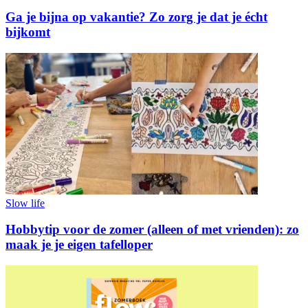
Ga je bijna op vakantie? Zo zorg je dat je écht
bijkomt
Slow life
Hobbytip voor de zomer (alleen of met vrienden): zo
maak je je eigen tafelloper