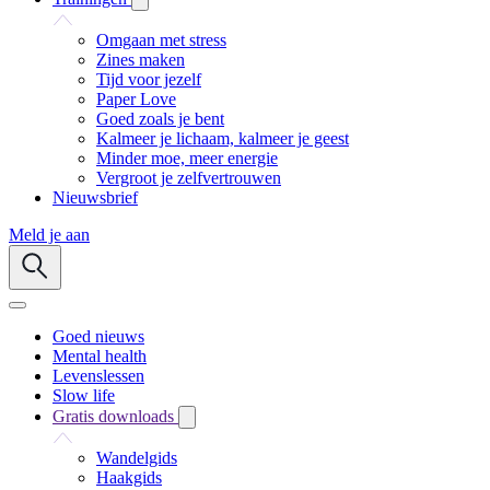
Omgaan met stress
Zines maken
Tijd voor jezelf
Paper Love
Goed zoals je bent
Kalmeer je lichaam, kalmeer je geest
Minder moe, meer energie
Vergroot je zelfvertrouwen
Nieuwsbrief
Meld je aan
Goed nieuws
Mental health
Levenslessen
Slow life
Gratis downloads
Wandelgids
Haakgids