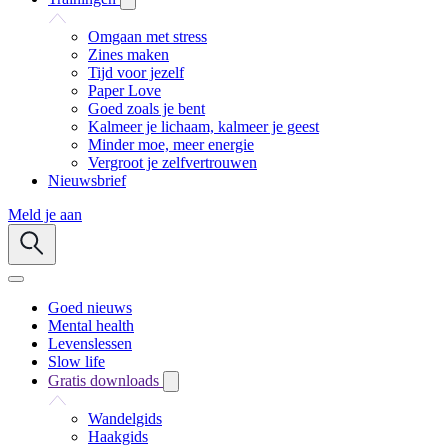
Omgaan met stress
Zines maken
Tijd voor jezelf
Paper Love
Goed zoals je bent
Kalmeer je lichaam, kalmeer je geest
Minder moe, meer energie
Vergroot je zelfvertrouwen
Nieuwsbrief
Meld je aan
Goed nieuws
Mental health
Levenslessen
Slow life
Gratis downloads
Wandelgids
Haakgids