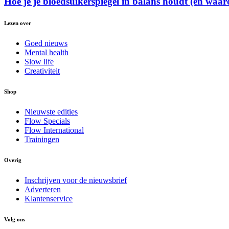
Hoe je je bloedsuikerspiegel in balans houdt (en waar
Lezen over
Goed nieuws
Mental health
Slow life
Creativiteit
Shop
Nieuwste edities
Flow Specials
Flow International
Trainingen
Overig
Inschrijven voor de nieuwsbrief
Adverteren
Klantenservice
Volg ons