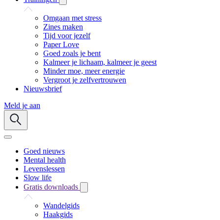
Omgaan met stress
Zines maken
Tijd voor jezelf
Paper Love
Goed zoals je bent
Kalmeer je lichaam, kalmeer je geest
Minder moe, meer energie
Vergroot je zelfvertrouwen
Nieuwsbrief
Meld je aan
Goed nieuws
Mental health
Levenslessen
Slow life
Gratis downloads
Wandelgids
Haakgids