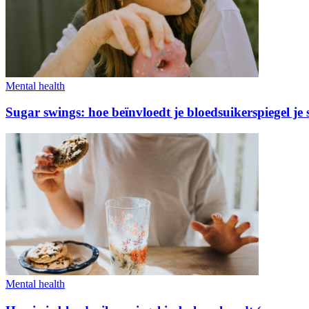
Mental health
Sugar swings: hoe beïnvloedt je bloedsuikerspiegel j
Mental health