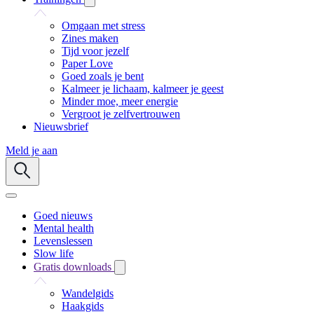
Omgaan met stress
Zines maken
Tijd voor jezelf
Paper Love
Goed zoals je bent
Kalmeer je lichaam, kalmeer je geest
Minder moe, meer energie
Vergroot je zelfvertrouwen
Nieuwsbrief
Meld je aan
Goed nieuws
Mental health
Levenslessen
Slow life
Gratis downloads
Wandelgids
Haakgids