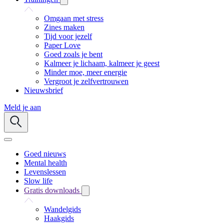
Omgaan met stress
Zines maken
Tijd voor jezelf
Paper Love
Goed zoals je bent
Kalmeer je lichaam, kalmeer je geest
Minder moe, meer energie
Vergroot je zelfvertrouwen
Nieuwsbrief
Meld je aan
Goed nieuws
Mental health
Levenslessen
Slow life
Gratis downloads
Wandelgids
Haakgids