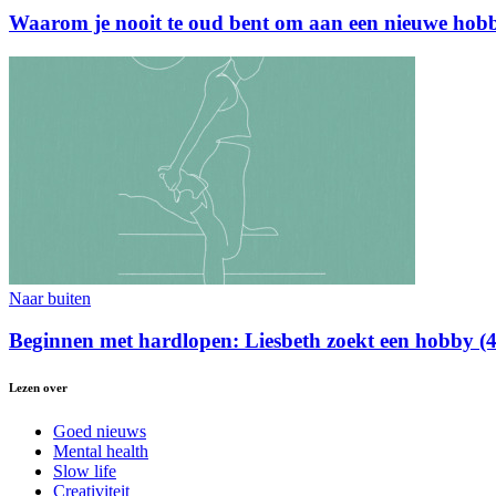
Waarom je nooit te oud bent om aan een nieuwe hobb
Naar buiten
Beginnen met hardlopen: Liesbeth zoekt een hobby (4
Lezen over
Goed nieuws
Mental health
Slow life
Creativiteit