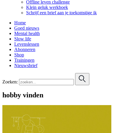
Offline leven challenge
Klein geluk werkboek
Schrijf een brief aan je toekomstige ik
Home
Goed nieuws
Mental health
Slow life
Levenslessen
Abonneren
Shop
Trainingen
Nieuwsbrief
Zoeken:
hobby vinden