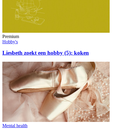
Premium
Hobby's
Liesbeth zoekt een hobby (5): koken
Mental health