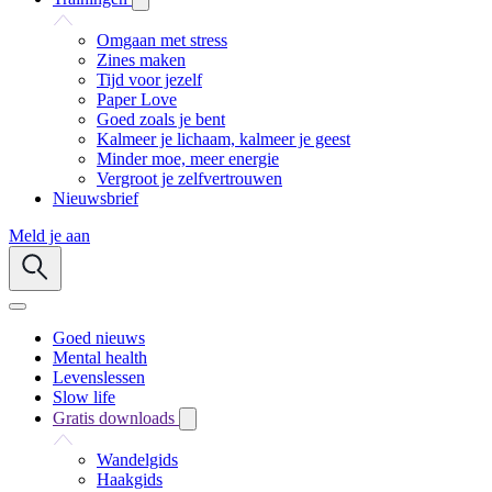
Omgaan met stress
Zines maken
Tijd voor jezelf
Paper Love
Goed zoals je bent
Kalmeer je lichaam, kalmeer je geest
Minder moe, meer energie
Vergroot je zelfvertrouwen
Nieuwsbrief
Meld je aan
Goed nieuws
Mental health
Levenslessen
Slow life
Gratis downloads
Wandelgids
Haakgids