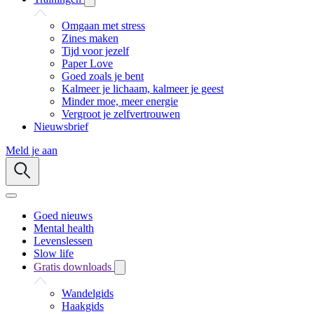
Omgaan met stress
Zines maken
Tijd voor jezelf
Paper Love
Goed zoals je bent
Kalmeer je lichaam, kalmeer je geest
Minder moe, meer energie
Vergroot je zelfvertrouwen
Nieuwsbrief
Meld je aan
Goed nieuws
Mental health
Levenslessen
Slow life
Gratis downloads
Wandelgids
Haakgids