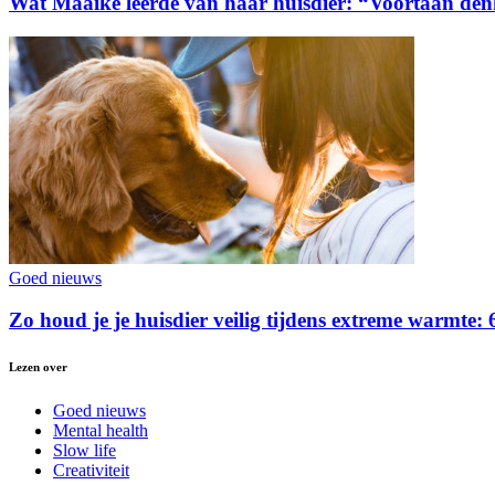
Wat Maaike leerde van haar huisdier: “Voortaan den
Goed nieuws
Zo houd je je huisdier veilig tijdens extreme warmte: 6
Lezen over
Goed nieuws
Mental health
Slow life
Creativiteit