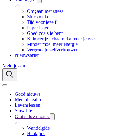
Omgaan met stress
Zines maken
Tijd voor jezelf
Paper Love
Goed zoals je bent
Kalmeer je lichaam, kalmeer je geest
Minder moe, meer energie
Vergroot je zelfvertrouwen
Nieuwsbrief
Meld je aan
Goed nieuws
Mental health
Levenslessen
Slow life
Gratis downloads
Wandelgids
Haakgids