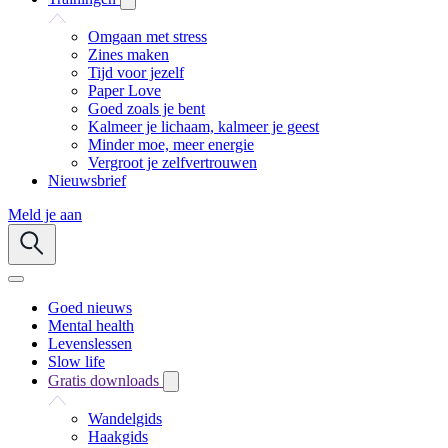
Omgaan met stress
Zines maken
Tijd voor jezelf
Paper Love
Goed zoals je bent
Kalmeer je lichaam, kalmeer je geest
Minder moe, meer energie
Vergroot je zelfvertrouwen
Nieuwsbrief
Meld je aan
Goed nieuws
Mental health
Levenslessen
Slow life
Gratis downloads
Wandelgids
Haakgids