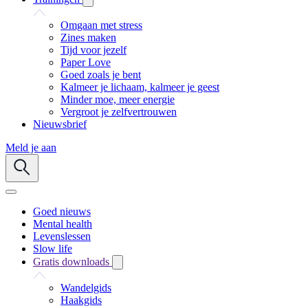
Omgaan met stress
Zines maken
Tijd voor jezelf
Paper Love
Goed zoals je bent
Kalmeer je lichaam, kalmeer je geest
Minder moe, meer energie
Vergroot je zelfvertrouwen
Nieuwsbrief
Meld je aan
Goed nieuws
Mental health
Levenslessen
Slow life
Gratis downloads
Wandelgids
Haakgids