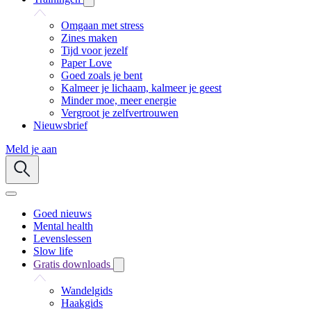
Omgaan met stress
Zines maken
Tijd voor jezelf
Paper Love
Goed zoals je bent
Kalmeer je lichaam, kalmeer je geest
Minder moe, meer energie
Vergroot je zelfvertrouwen
Nieuwsbrief
Meld je aan
Goed nieuws
Mental health
Levenslessen
Slow life
Gratis downloads
Wandelgids
Haakgids