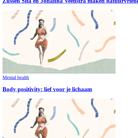
Zussen Sita en Johanna Veenstra maken natuurvriend
Mental health
Body positivity: lief voor je lichaam