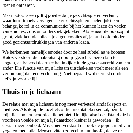
‘benen ontharen’.
Maar botox is een giftig goedje dat je gezichtsspieren verlamt,
waardoor rimpels vervagen. Je gezichtsspieren spelen juist een
belangrijke rol in de communicatie: bij het kunnen lezen én voelen
van emoties, zo is uit onderzoek gebleken. Als je naar de botoxspuit
grijpt, vlak­ ken niet alleen je eigen emoties af, je kunt ook minder
goed gezichtsuit­drukkingen van anderen lezen.
We herkennen namelijk emoties door ze heel subtiel na te bootsen.
Botox ver­stoort die nabootsing door je gezichts­spieren lam te
leggen, en beperkt daarmee het inkijkje in de gevoels­wereld van een
ander. Die functie van mijn lichaam uitschakelen voelt meer als een
verminking dan een verfraai­ing. Niet bepaald wat ik versta onder
lief zijn voor je lijf.
Thuis in je lichaam
De relatie met mijn lichaam is nog meer verbeterd sinds ik sport en
mediteer. Als ik op de racefiets of het meditatiekussen zit, bén ik
mijn lichaam en beoordeel ik het niet. Het lijkt alsof de afstand die ik
voorheen voelde tot mijn lijf daardoor kleiner is geworden – ik
ervaar meer eenheid. Misschien verklaart dat ook de populariteit van
yoga en meditatie. Mensen zitten zo veel in hun hoofd, dat ze er