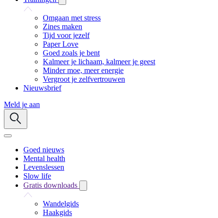
Omgaan met stress
Zines maken
Tijd voor jezelf
Paper Love
Goed zoals je bent
Kalmeer je lichaam, kalmeer je geest
Minder moe, meer energie
Vergroot je zelfvertrouwen
Nieuwsbrief
Meld je aan
Goed nieuws
Mental health
Levenslessen
Slow life
Gratis downloads
Wandelgids
Haakgids