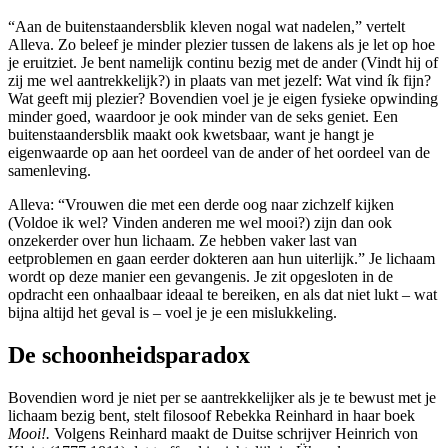
“Aan de buitenstaandersblik kleven nogal wat nadelen,” vertelt
Alleva. Zo beleef je minder plezier tussen de lakens als je let op hoe
je eruitziet. Je bent namelijk continu bezig met de ander (Vindt hij of
zij me wel aantrek­kelijk?) in plaats van met jezelf: Wat vind ík fijn?
Wat geeft mij plezier? Bovendien voel je je eigen fysieke opwinding
minder goed, waardoor je ook minder van de seks geniet. Een
buitenstaandersblik maakt ook kwets­baar, want je hangt je
eigenwaarde op aan het oordeel van de ander of het oordeel van de
samenleving.
Alleva: “Vrouwen die met een derde oog naar zichzelf kijken
(Voldoe ik wel? Vinden anderen me wel mooi?) zijn dan ook
onzekerder over hun lichaam. Ze hebben vaker last van
eetproblemen en gaan eerder dokteren aan hun uiterlijk.” Je lichaam
wordt op deze manier een gevangenis. Je zit opgesloten in de
opdracht een onhaal­baar ideaal te bereiken, en als dat niet lukt – wat
bijna altijd het geval is – voel je je een mislukkeling.
De schoonheidsparadox
Bovendien word je niet per se aan­trekkelijker als je te bewust met je
lichaam bezig bent, stelt filosoof Rebekka Reinhard in haar boek
Mooi!.
Volgens Reinhard maakt de Duitse schrijver Heinrich von