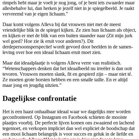
rimpels hebt maar je voelt je nog jong, of je bent iets zwaarder maar
allesbehalve lui, dan herken je jezelf niet in je spiegelbeeld. Je raakt
vervreemd van je eigen lichaam.”
Daar komt volgens Alleva bij dat vrouwen niet met de meest
vriendelijke blik in de spiegel kijken. Ze zien hun lichaam als object,
en kijken er met de blik van een buiten­ staander naar (Zit mijn jurk
wel goed? Hoe zie ik eruit voor anderen?). Dit
derdepersoonsperspectief wordt gevoed door beelden in de samen­
leving over hoe een ideaal lichaam eruit moet zien.
Maar dat ideaalplaatje is volgens Alleva verre van realistisch.
“Wetenschappers denken dat het ideaalbeeld nu irreëler is dan ooit
tevoren. Vrouwen moeten slank, fit en gespierd zijn – maar niet té.
Ze moeten grote borsten hebben en een smalle taille. En er altijd
maar jong en jeugdig uitzien.”
Dagelijkse confrontatie
Het is een haast onhaalbaar ideaal waar we dagelijks mee worden
geconfronteerd. Op Instagram en Facebook schieten de mooiste
plaatjes voorbij. De perfecte lijven komen ons zwaaiend en lachend
tegemoet, en verkopen impliciet dan wel expliciet de boodschap dat
een mooi lichaam belangrijk is voor succes en geluk in de liefde en