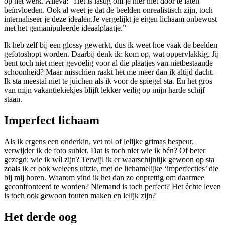
op het werk. Alleva: “Het is lastig om je hier niet door te laten
beïnvloeden. Ook al weet je dat de beelden onrealistisch zijn, toch
internaliseer je deze idealen.Je vergelijkt je eigen lichaam onbewust
met het gemanipuleerde ideaalplaatje.”
Ik heb zelf bij een glossy gewerkt, dus ik weet hoe vaak de beelden
gefoto­shopt worden. Daarbij denk ik: kom op, wat oppervlakkig. Jij
bent toch niet meer gevoelig voor al die plaatjes van niet­bestaande
schoonheid? Maar misschien raakt het me meer dan ik altijd dacht.
Ik sta meestal niet te juichen als ik voor de spiegel sta. En het gros
van mijn vakantiekiekjes blijft lekker veilig op mijn harde schijf
staan.
Imperfect lichaam
Als ik ergens een onderkin, vet­ rol of lelijke grimas bespeur,
verwijder ik de foto subiet. Dat is toch niet wie ik bén? Of beter
gezegd: wie ik wíl zijn? Terwijl ik er waarschijnlijk gewoon op sta
zoals ik er ook weleens uitzie, met de lichamelijke ‘imperfecties’ die
bij mij horen. Waarom vind ik het dan zo onprettig om daarmee
geconfron­teerd te worden? Niemand is toch perfect? Het échte leven
is toch ook gewoon fouten maken en lelijk zijn?
Het derde oog