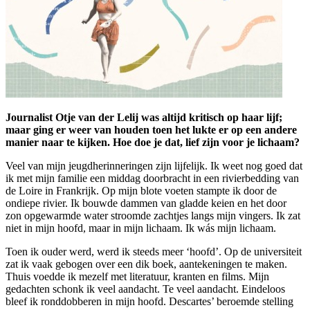
Journalist Otje van der Lelij was altijd kritisch op haar lijf;
maar ging er weer van houden toen het lukte er op een andere
manier naar te kijken. Hoe doe je dat, lief zijn voor je lichaam?
Veel van mijn jeugdherinneringen zijn lijfelijk. Ik weet nog goed dat
ik met mijn familie een middag doorbracht in een rivierbedding van
de Loire in Frankrijk. Op mijn blote voeten stampte ik door de
ondiepe rivier. Ik bouwde dammen van gladde keien en het door
zon opgewarmde water stroomde zachtjes langs mijn vingers. Ik zat
niet in mijn hoofd, maar in mijn lichaam. Ik wás mijn lichaam.
Toen ik ouder werd, werd ik steeds meer ‘hoofd’. Op de universiteit
zat ik vaak gebogen over een dik boek, aanteke­ningen te maken.
Thuis voedde ik mezelf met literatuur, kranten en films. Mijn
gedachten schonk ik veel aan­dacht. Te veel aandacht. Eindeloos
bleef ik ronddobberen in mijn hoofd. Descartes’ beroemde stelling