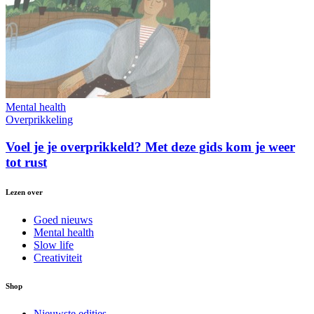
Mental health
Overprikkeling
Voel je je overprikkeld? Met deze gids kom je weer
tot rust
Lezen over
Goed nieuws
Mental health
Slow life
Creativiteit
Shop
Nieuwste edities