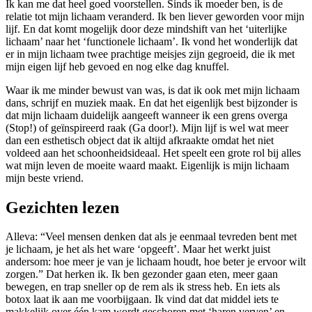
Ik kan me dat heel goed voorstellen. Sinds ik moeder ben, is de
relatie tot mijn lichaam veranderd. Ik ben liever geworden voor mijn
lijf. En dat komt mogelijk door deze mindshift van het ‘uiterlijke
lichaam’ naar het ‘functio­nele lichaam’. Ik vond het wonderlijk dat
er in mijn lichaam twee prachtige meisjes zijn gegroeid, die ik met
mijn eigen lijf heb gevoed en nog elke dag knuffel.
Waar ik me minder bewust van was, is dat ik ook met mijn lichaam
dans, schrijf en muziek maak. En dat het eigenlijk best bijzonder is
dat mijn lichaam duidelijk aangeeft wanneer ik een grens overga
(Stop!) of geïnspi­reerd raak (Ga door!). Mijn lijf is wel wat meer
dan een esthetisch object dat ik altijd afkraakte omdat het niet
voldeed aan het schoon­heidsideaal. Het speelt een grote rol bij alles
wat mijn leven de moeite waard maakt. Eigenlijk is mijn lichaam
mijn beste vriend.
Gezichten lezen
Alleva: “Veel mensen denken dat als je eenmaal tevreden bent met
je lichaam, je het als het ware ‘opgeeft’. Maar het werkt juist
andersom: hoe meer je van je lichaam houdt, hoe beter je ervoor wilt
zorgen.” Dat herken ik. Ik ben gezonder gaan eten, meer gaan
bewegen, en trap sneller op de rem als ik stress heb. En iets als
botox laat ik aan me voor­bijgaan. Ik vind dat dat middel iets te
makkelijk over één kam wordt geschoren met ‘haren verven’ en