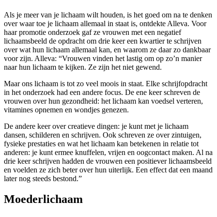
Als je meer van je lichaam wilt houden, is het goed om na te denken
over waar­ toe je lichaam allemaal in staat is, ontdekte Alleva. Voor
haar promotie­ onderzoek gaf ze vrouwen met een negatief
lichaamsbeeld de opdracht om drie keer een kwartier te schrijven
over wat hun lichaam allemaal kan, en waarom ze daar zo dankbaar
voor zijn. Alleva: “Vrouwen vinden het lastig om op zo’n manier
naar hun lichaam te kijken. Ze zijn het niet gewend.
Maar ons lichaam is tot zo veel moois in staat. Elke schrijfopdracht
in het onder­zoek had een andere focus. De ene keer schreven de
vrouwen over hun gezondheid: het lichaam kan voedsel verteren,
vitamines opnemen en wond­jes genezen.
De andere keer over cre­atieve dingen: je kunt met je lichaam
dansen, schilderen en schrijven. Ook schreven ze over zintuigen,
fysieke prestaties en wat het lichaam kan betekenen in relatie tot
anderen: je kunt ermee knuffelen, vrijen en oog­contact maken. Al na
drie keer schrijven hadden de vrouwen een positiever lichaamsbeeld
en voelden ze zich beter over hun uiterlijk. Een effect dat een maand
later nog steeds bestond.”
Moederlichaam