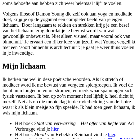
soms behoefte aan hebben zich weer hele­maal ‘lijf’ te voelen.
Volgens filosoof Damon Young die zelf ook aan yoga en meditatie
doet, krijg je op de yogamat een completer beeld van je eigen
lichaam. ‘Door langzaam te rekken en strekken krijg je een besef
van het lichaam terug doordat je je bewust wordt van wat
gewoonlijk onbewust is. Niet alleen visueel, maar vooral ook van
binnenuit.’ Je ervaart een rijker idee van jezelf, wat Young vergelijkt
met een ‘soort binnenhuis­ architectuur’: je gaat je weer thuis voelen
in je inwendige.
Mijn lichaam
Ik herken me wel in deze poëtische woorden. Als ik stretch of
mediteer word ik me bewust van vergeten spiergroepen. Ik voel de
lucht mijn longen in­ en uit­ stromen, en merk waar spanningen zich
fysiek vastzetten. Ik ben op zo’n moment heel lijfelijk, heel dicht bij
mezelf. Net als op die mooie dag in de rivierbedding van de Loire
waar ik als klein meisje zo fijn speelde. Ik had toen geen lichaam, ik
wás mijn lichaam.
Het boek
Staat van verwarring – Het offer van liefde
van Ad
Verbrugge vind je
hier
.
Het boek
Mooi!
van Rebekka Reinhard vind je
hier
.