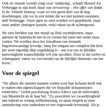
Ook de virtuele wereld zorgt voor ‘ont­lijving’, schrijft filosoof Ad
Verbrugge in zijn boek
Staat van verwarring – Het offer van liefde
.
In de ‘virtuele biotoop’ waar we een groot deel van de dag
doorbrengen, zijn we in een ruimte die we niet kunnen aanraken,
stelt Verbrugge. Onze ogen en oren worden wel geprikkeld, maar
onze andere zintuigen (tastzin, reuk) raken op de achtergrond.
We zien beelden van een strand op Bali voorbijkomen, maar
ademen de buitenlucht niet in en voelen het zand niet onder onze
voeten. We scrollen door het fotoalbum van iemands
begerenswaardige leventje, maar het ontgaat ons compleet dat deze
per­ soon eigenlijk diep ongelukkig is – iets wat ons in lijfelijke
aanwezigheid waarschijnlijk wel zou opvallen. Door al dat surfen en
whatsappen ‘raken we vervreemd van de lijfelijke dimen­sie van het
leven.’
Voor de spiegel
“De afkeer die mensen kunnen voelen voor hun lichaam heeft ook
te maken met eigenschappen die we bepaalde lichaamstypes
toedichten,” vertelt psycholoog Jessica Alleva van de universiteit
van Maastricht als ik haar bel. “Zo associëren we zwaarlijvigheid
met luiheid en weinig zelfbeheersing, en staan rimpels in onze
samenleving voor ouderdom en een ongezonde levensstijl. Als je