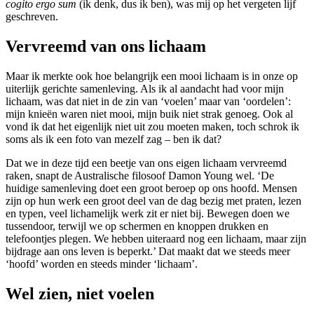
cogito ergo sum
(ik denk, dus ik ben), was mij op het vergeten lijf
geschreven.
Vervreemd van ons lichaam
Maar ik merkte ook hoe belangrijk een mooi lichaam is in onze op
uiterlijk gerichte samenleving. Als ik al aan­dacht had voor mijn
lichaam, was dat niet in de zin van ‘voelen’ maar van ‘oordelen’:
mijn knieën waren niet mooi, mijn buik niet strak genoeg. Ook al
vond ik dat het eigenlijk niet uit zou moeten maken, toch schrok ik
soms als ik een foto van mezelf zag – ben ik dat?
Dat we in deze tijd een beetje van ons eigen lichaam vervreemd
raken, snapt de Australische filosoof Damon Young wel. ‘De
huidige samenleving doet een groot beroep op ons hoofd. Mensen
zijn op hun werk een groot deel van de dag bezig met praten, lezen
en typen, veel lichamelijk werk zit er niet bij. Bewegen doen we
tussendoor, terwijl we op schermen en knoppen drukken en
telefoontjes plegen. We hebben uiteraard nog een lichaam, maar zijn
bijdrage aan ons leven is beperkt.’ Dat maakt dat we steeds meer
‘hoofd’ worden en steeds minder ‘lichaam’.
Wel zien, niet voelen