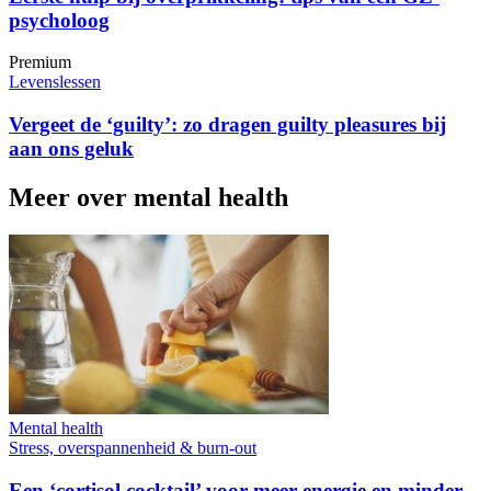
psycholoog
Premium
Levenslessen
Vergeet de ‘guilty’: zo dragen guilty pleasures bij
aan ons geluk
Meer over mental health
Mental health
Stress, overspannenheid & burn-out
Een ‘cortisol cocktail’ voor meer energie en minder