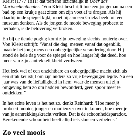
Kleist (1777­ 1811) dat treffend inzichtelijk in
Über das
Marionettentheater
. ‘Von Kleist beschrijft hoe een jongeman na een
bad op een krukje gaat zitten om zijn voet af te drogen. Als hij
daarbij in de spiegel kijkt, moet hij aan een Grieks beeld uit een
museum denken. Als de jongen de mooie beweging probeert te
herhalen, is de betovering verbroken.
En bij de tiende poging komt zijn beweging slechts houterig over.
Von Kleist schrijft: ‘Vanaf die dag, meteen vanaf dat ogenblik,
maakte het jong­ mens een onbegrijpelijke verandering door. Hij
stond de hele dag voor de spiegel en hoe langer hij dat deed, hoe
meer van zijn aantrekkelijkheid verdween.
Het leek wel of een onzicht­bare en onbegrijpelijke macht zich als
een strak keurslijf om zijn anders zo vrije bewegingen legde. Na een
jaar was van de lieftalligheid in hem, waar de mensen uit zijn
omgeving hem zo om hadden bewonderd, geen spoor meer te
ontdekken.’’
In het echte leven is het net zo, denkt Reinhard: ‘Hoe meer je
probeert mooier, jonger en modieuzer over te komen, hoe meer je
van je aantrekkingskracht verliest. Dat is de schoonheidsparadox.
Bere­kenende schoonheid heeft altijd iets stars en verbetens.’
Zo veel moois