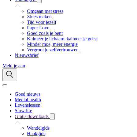
Omgaan met stress
Zines maken
Tijd voor jezelf
Paper Love
Goed zoals je bent
Kalmeer je lichaam, kalmeer je geest
Minder moe, meer energie
Vergroot je zelfvertrouwen
Nieuwsbrief
Meld je aan
Goed nieuws
Mental health
Levenslessen
Slow life
Gratis downloads
Wandelgids
Haakgids