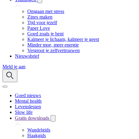
Omgaan met stress
Zines maken
Tijd voor jezelf
Paper Love
Goed zoals je bent
Kalmeer je lichaam, kalmeer je geest
Minder moe, meer energie
Vergroot je zelfvertrouwen
Nieuwsbrief
Meld je aan
Goed nieuws
Mental health
Levenslessen
Slow life
Gratis downloads
Wandelgids
Haakgids