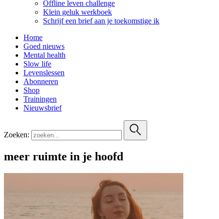
Offline leven challenge
Klein geluk werkboek
Schrijf een brief aan je toekomstige ik
Home
Goed nieuws
Mental health
Slow life
Levenslessen
Abonneren
Shop
Trainingen
Nieuwsbrief
Zoeken:
meer ruimte in je hoofd