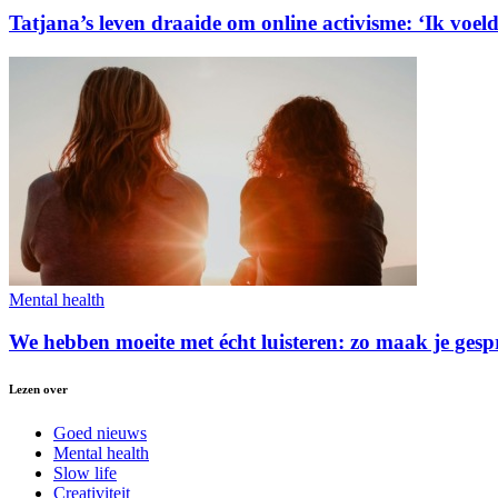
Tatjana’s leven draaide om online activisme: ‘Ik voelde
Mental health
We hebben moeite met écht luisteren: zo maak je gespr
Lezen over
Goed nieuws
Mental health
Slow life
Creativiteit