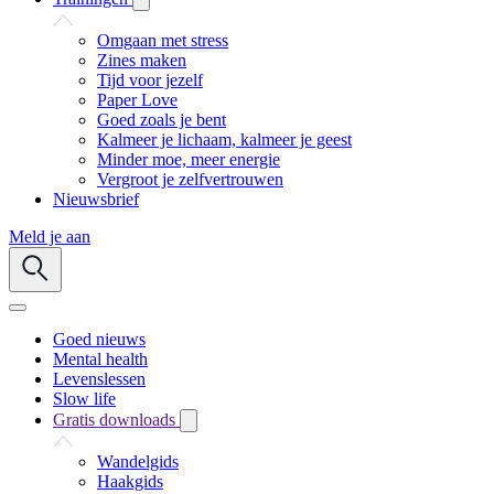
Omgaan met stress
Zines maken
Tijd voor jezelf
Paper Love
Goed zoals je bent
Kalmeer je lichaam, kalmeer je geest
Minder moe, meer energie
Vergroot je zelfvertrouwen
Nieuwsbrief
Meld je aan
Goed nieuws
Mental health
Levenslessen
Slow life
Gratis downloads
Wandelgids
Haakgids