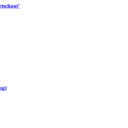
rtschoot’
ng)