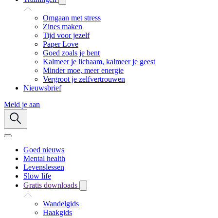
Omgaan met stress
Zines maken
Tijd voor jezelf
Paper Love
Goed zoals je bent
Kalmeer je lichaam, kalmeer je geest
Minder moe, meer energie
Vergroot je zelfvertrouwen
Nieuwsbrief
Meld je aan
Goed nieuws
Mental health
Levenslessen
Slow life
Gratis downloads
Wandelgids
Haakgids