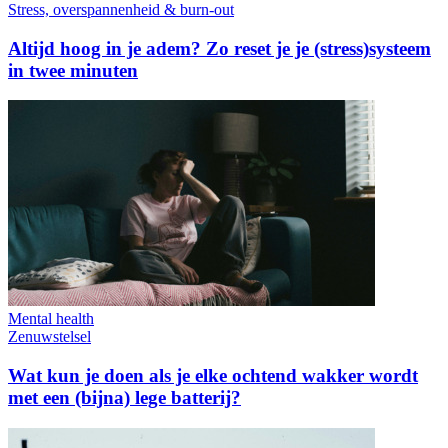
Stress, overspannenheid & burn-out
Altijd hoog in je adem? Zo reset je je (stress)systeem
in twee minuten
Mental health
Zenuwstelsel
Wat kun je doen als je elke ochtend wakker wordt
met een (bijna) lege batterij?