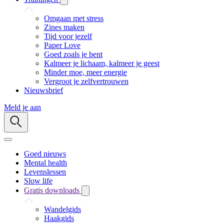
Omgaan met stress
Zines maken
Tijd voor jezelf
Paper Love
Goed zoals je bent
Kalmeer je lichaam, kalmeer je geest
Minder moe, meer energie
Vergroot je zelfvertrouwen
Nieuwsbrief
Meld je aan
Goed nieuws
Mental health
Levenslessen
Slow life
Gratis downloads
Wandelgids
Haakgids