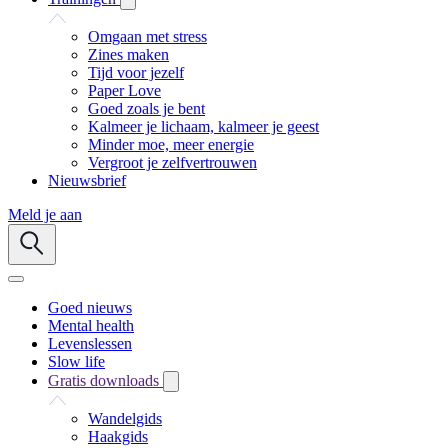
Omgaan met stress
Zines maken
Tijd voor jezelf
Paper Love
Goed zoals je bent
Kalmeer je lichaam, kalmeer je geest
Minder moe, meer energie
Vergroot je zelfvertrouwen
Nieuwsbrief
Meld je aan
Goed nieuws
Mental health
Levenslessen
Slow life
Gratis downloads
Wandelgids
Haakgids