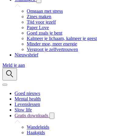
Omgaan met stress
Zines maken
Tijd voor jezelf
Paper Love
Goed zoals je bent
Kalmeer je lichaam, kalmeer je geest
Minder moe, meer energie
Vergroot je zelfvertrouwen
Nieuwsbrief
Meld je aan
Goed nieuws
Mental health
Levenslessen
Slow life
Gratis downloads
Wandelgids
Haakgids