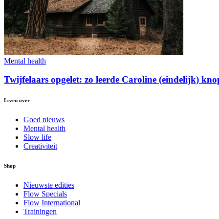
Mental health
Twijfelaars opgelet: zo leerde Caroline (eindelijk) k
Lezen over
Goed nieuws
Mental health
Slow life
Creativiteit
Shop
Nieuwste edities
Flow Specials
Flow International
Trainingen